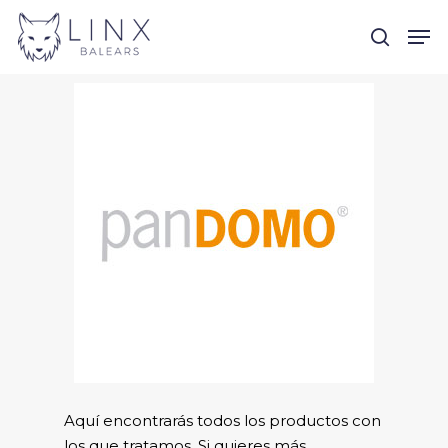
Skip
Men
to
search
main
content
Aquí encontrarás todos los productos con
los que tratamos. Si quieres más